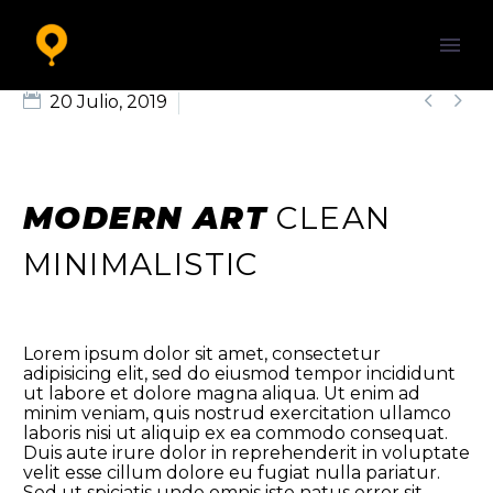


20 Julio, 2019
Splash Dark (Demo)
MODERN ART
CLEAN
MINIMALISTIC
Lorem ipsum dolor sit amet, consectetur
adipisicing elit, sed do eiusmod tempor incididunt
ut labore et dolore magna aliqua. Ut enim ad
minim veniam, quis nostrud exercitation ullamco
laboris nisi ut aliquip ex ea commodo consequat.
Duis aute irure dolor in reprehenderit in voluptate
velit esse cillum dolore eu fugiat nulla pariatur.
Sed ut spiciatis unde omnis iste natus error sit