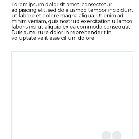
Lorem ipsum dolor sit amet, consectetur
adipisicing elit, sed do eiusmod tempor incididunt
ut labore et dolore magna aliqua. Ut enim ad
minim veniam, quis nostrud exercitation ullamco
laboris nisi ut aliquip ex ea commodo consequat.
Duis aute irure dolor in reprehenderit in
voluptate velit esse cillum dolore
…LOREM IPSUM DOLOR SIT
AMET, CONSECTETUR
ADIPISICING ELIT, SED DO
EIUSMOD TEMPOR
INCIDIDUNT UT LABORE ET
DOLORE MAGNA