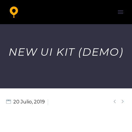
NEW UI KIT (DEMO)


20 Julio, 2019
Splash Dark (Demo)