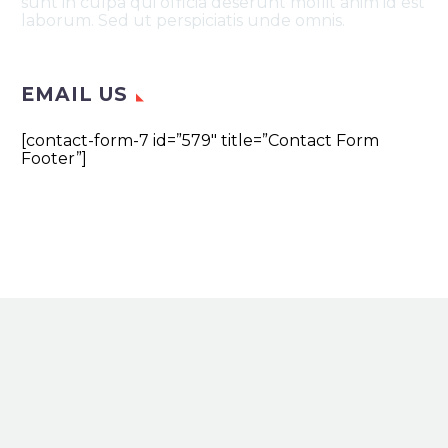
sunt in culpa qui officia deserunt mollit anim id est
laborum. Sed ut perspiciatis unde omnis.
EMAIL US
[contact-form-7 id=”579″ title=”Contact Form
Footer”]