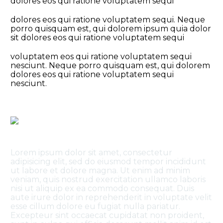
dolores eos qui ratione voluptatem sequi
dolores eos qui ratione voluptatem sequi. Neque
porro quisquam est, qui dolorem ipsum quia dolor
sit dolores eos qui ratione voluptatem sequi
voluptatem eos qui ratione voluptatem sequi
nesciunt. Neque porro quisquam est, qui dolorem
dolores eos qui ratione voluptatem sequi
nesciunt.
Lorem ipsum dolor sit amet, consectetur
adipisicing elit, sed do eiusmod tempor incididunt
ut labore et dolore magna. Ut enim ad minim
veniam, quis nostrud exercitation ullamco laboris
nisi ut aliquip ex ea commodo consequat. Duis
aute irure dolor in reprehenderit in voluptate velit
esse cillum dolore eu fugiat nulla pariatur.
Excepteur sint occaecat cupidatat non proident,