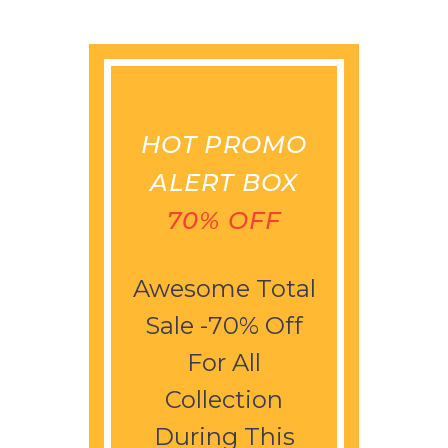
HOT PROMO
ALERT BOX
70% OFF
Awesome Total
Sale -70% Off
For All
Collection
During This