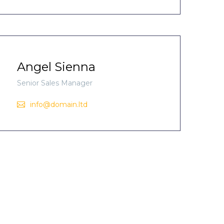
Angel Sienna
Senior Sales Manager
+1 (987) 1625346
info@domain.ltd