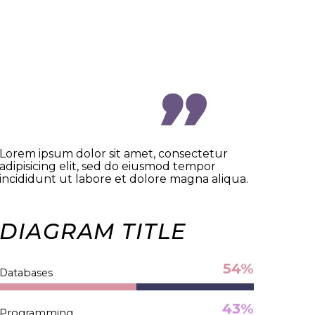
…Lorem ipsum dolor sit
amet, consectetur
Lorem ipsum dolor sit amet, consectetur
adipisicing elit, sed do eiusmod tempor
incididunt ut labore et dolore magna aliqua.
DIAGRAM TITLE
54%
Databases
43%
Programming