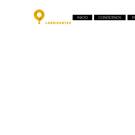
INICIO
CONÓCENOS
P
O