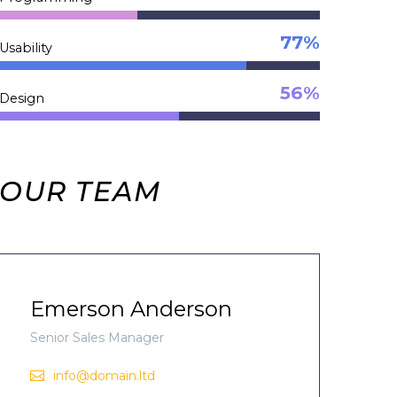
77%
Usability
56%
Design
OUR TEAM
Emerson Anderson
Senior Sales Manager
+1 (987) 1625346
info@domain.ltd