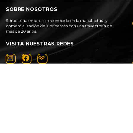
SOBRE NOSOTROS
Somos una empresa reconocida en la manufactura y
comercialización de lubricantes con una trayectoria de
más de 20 años.
VISITA NUESTRAS REDES
PRODUCTOS
AUTOMÓVILES
MOTOCICLETAS
REFRIGERANTES
MOTORES DIÉSEL