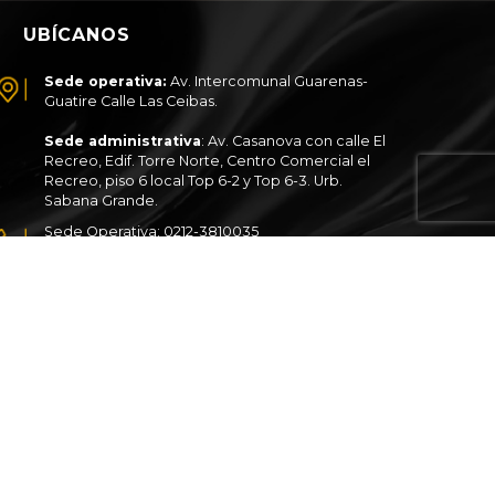
UBÍCANOS
Sede operativa:
Av. Intercomunal Guarenas-
Guatire Calle Las Ceibas.
Sede administrativa
: Av. Casanova con calle El
Recreo, Edif. Torre Norte, Centro Comercial el
Recreo, piso 6 local Top 6-2 y Top 6-3. Urb.
Sabana Grande.
Sede Operativa: 0212-3810035
Sede Administrativa: 0212-7637029
Atención al cliente: 0424-2134614
Correo: atencionalcliente@oilven.com
MARINOS
TRANSMISIONES
INDUSTRIALES
ESPECIALIDADES