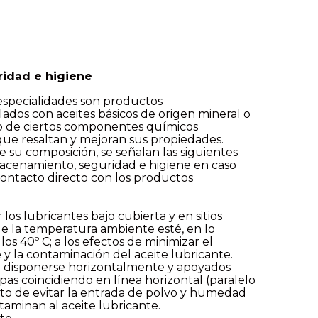
idad e higiene
 especialidades son productos
dos con aceites básicos de origen mineral o
do de ciertos componentes químicos
que resaltan y mejoran sus propiedades.
e su composición, se señalan las siguientes
cenamiento, seguridad e higiene en caso
contacto directo con los productos
os lubricantes bajo cubierta y en sitios
de la temperatura ambiente esté, en lo
los 40º C; a los efectos de minimizar el
 y la contaminación del aceite lubricante.
 disponerse horizontalmente y apoyados
apas coincidiendo en línea horizontal (paralelo
jeto de evitar la entrada de polvo y humedad
aminan al aceite lubricante.