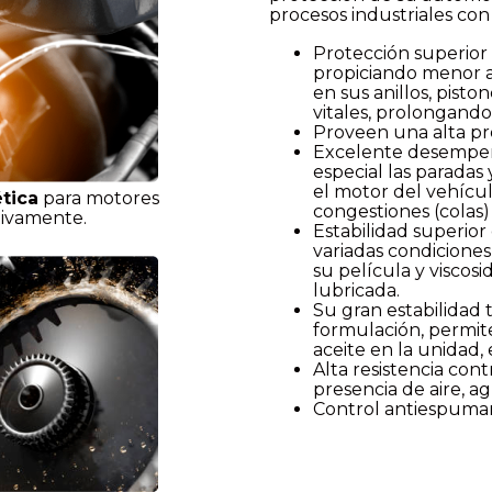
procesos industriales con 
Protección superior 
propiciando menor a
en sus anillos, pisto
vitales, prolongando 
Proveen una alta pro
Excelente desempeño
especial las paradas
el motor del vehícul
ética
para motores
congestiones (colas)
ctivamente.
Estabilidad superior
variadas condicione
su película y viscos
lubricada.
Su gran estabilidad 
formulación, permit
aceite en la unidad,
Alta resistencia con
presencia de aire, a
Control antiespuman