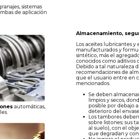
ranajes, sistemas
ombas de aplicación
Almacenamiento, segur
Los aceites lubricantes y
manufacturados y formula
sintético, más el agrega
conocidos como aditivos 
Debido a tal naturaleza d
recomendaciones de alma
que el usuario entre en 
mencionados.
Se deben almacenar l
limpios y secos, don
posible por debajo a 
iones
automáticas,
deterioro del envase
les.
Los tambores deben
sobre listones; sus t
al suelo), con el ob
que degradan y cont