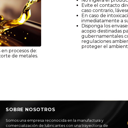
No ingiera el produc
Evite el contacto di
caso contrario, láve
En caso de intoxicac
inmediatamente a s
Disponga los envases
acopio destinadas pa
gubernamentales cor
regulaciones ambie
proteger el ambiente
s en procesos de:
corte de metales.
SOBRE NOSOTROS
Somos una empresa reconocida en la manufactura y
comercialización de lubricantes con una trayectoria de