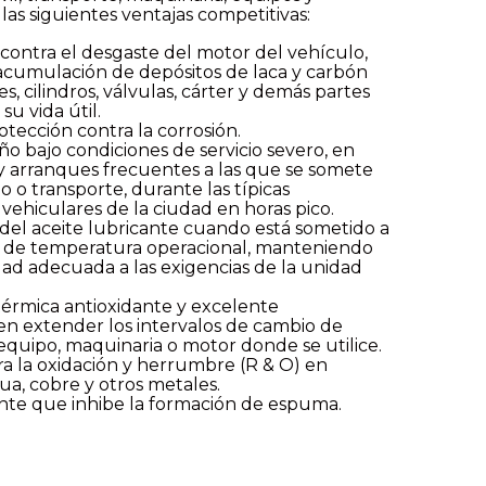
las siguientes ventajas competitivas:
contra el desgaste del motor del vehículo,
cumulación de depósitos de laca y carbón
nes, cilindros, válvulas, cárter y demás partes
su vida útil.
tección contra la corrosión.
 bajo condiciones de servicio severo, en
 y arranques frecuentes a las que se somete
o o transporte, durante las típicas
 vehiculares de la ciudad en horas pico.
 del aceite lubricante cuando está sometido a
s de temperatura operacional, manteniendo
idad adecuada a las exigencias de la unidad
térmica antioxidante y excelente
en extender los intervalos de cambio de
 equipo, maquinaria o motor donde se utilice.
tra la oxidación y herrumbre (R & O) en
gua, cobre y otros metales.
te que inhibe la formación de espuma.