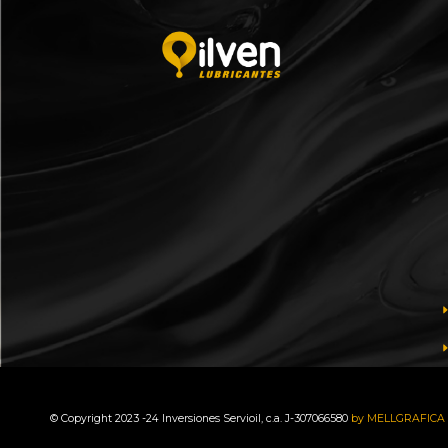
© Copyright 2023 -24 Inversiones Servioil, c.a. J-307066580
by MELLGRAFICA